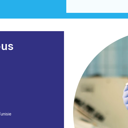
ous
Tunisie