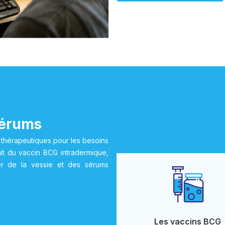
sérums
s thérapeutiques pour les besoins
duit du vaccin BCG intradermique,
r de la vessie et des sérums
Les vaccins BCG