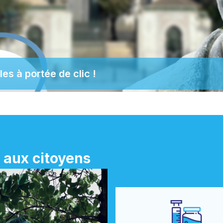
s à portée de clic !
 aux citoyens