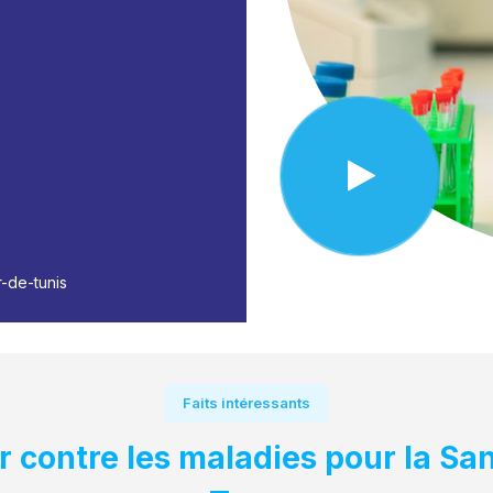
r-de-tunis
Faits intéressants
r contre les maladies pour la Sa