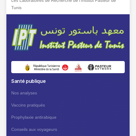
Les Laboratoires de Recherche de l'Institut Pasteur de
Tunis
Santé publique
Nos analyses
Vaccins pratiqués
Prophylaxie antirabique
Conseils aux voyageurs