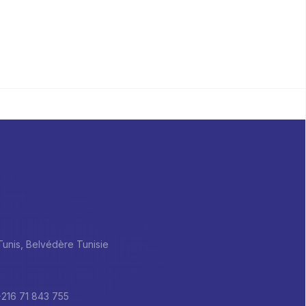
 Tunis, Belvédère Tunisie
+216 71 843 755