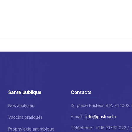
Santé publique
Contacts
Nos analyses
13, place Pasteur, B.P. 74 1002
E-mail :
info@pasteur.tn
Vaccins pratiqués
Téléphone : +216 71783 022 / 
Prophylaxie antirabique