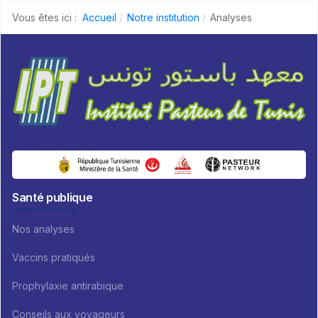
Vous êtes ici :
Accueil
Notre institution
Analyses
Santé publique
Nos analyses
Vaccins pratiqués
Prophylaxie antirabique
Conseils aux voyageurs