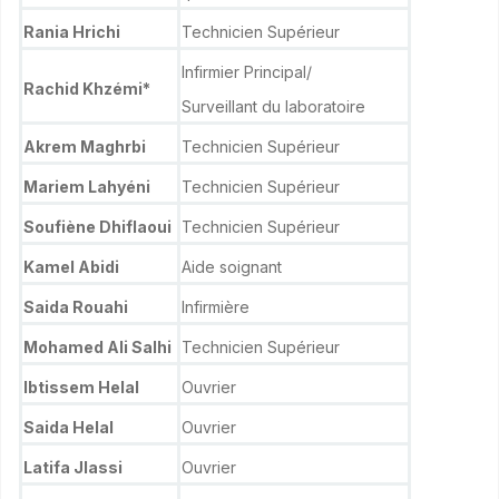
Rania Hrichi
Technicien Supérieur
Infirmier Principal/
Rachid Khzémi*
Surveillant du laboratoire
Akrem Maghrbi
Technicien Supérieur
Mariem Lahyéni
Technicien Supérieur
Soufiène Dhiflaoui
Technicien Supérieur
Kamel Abidi
Aide soignant
Saida Rouahi
Infirmière
Mohamed Ali Salhi
Technicien Supérieur
Ibtissem Helal
Ouvrier
Saida Helal
Ouvrier
Latifa Jlassi
Ouvrier