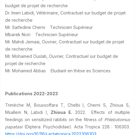
budget de projet de recherche
Dr. Imen Labidi, Vétérinaire, Contractuel sur budget de projet
de recherche
Mr. Saifedine Cherni Technicien Supérieur
Mbarek Nciri Technicien Supérieur
Mr. Mahdi Jemaai, Ouvrier, Contractuel sur budget de projet
de recherche
Mr. Mohamed Ouslati, Ouvrier, Contractuel sur budget de
projet de recherche
Mr. Mohamed Abbas Etudiant en thèse es Sciences
Publications 2022-2023
Trimèche M, Boussoffara T, Chelbi I, Cherni S, Zhioua S,
Msallem N, Labidi I,
Zhioua E.
2022.
Effects of multiple
feedings on sensitized rabbits on the fitness of
Phlebotomus
papatasi
(Diptera: Psychodidae). Acta Tropica 228 : 106303.
https://doi.org/10.116/j.actatropica.2022.106303
.