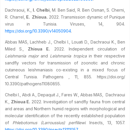
Dachraoui, K.,
I. Chelbi
, M. Ben Said, R. Ben Osman, S. Cherni,
R. Charrel,
E. Zhioua.
2022. Transmission dynamic of Punique
virus in Tunisia. Viruses, 14, 904.
https://doi.org/10.3390/v14050904
.
Abbas
MAS, Lachheb
J., Chelbi
I., Louati
D., Dachraoui
K., Ben
Miled
S.,
Zhioua E.
2022. Independent circulation of
Leishmania major
and
Leishmania tropica
in their respective
sandfly vectors for transmission of zoonotic and chronic
cutaneous leishmaniasis co-existing in a mixed focus of
Central Tunisia. Pathogens , 11, 855. https://doi.org/
10.3390/pathogens11080855.
Chelbi
I., Abdi A., Depaquit
J., Fares W., Abbas
MAS, Dachraoui
K.,
Zhioua
E.
2022. Investigation of sandfly fauna from central
arid areas and Northern humid regions with morphological and
molecular identification of the recently established population
of
Phlebotomus (Larroussius) perfiliewi
. Insects, 13, 1057.
https://doi.org/10.3390/insects13111057