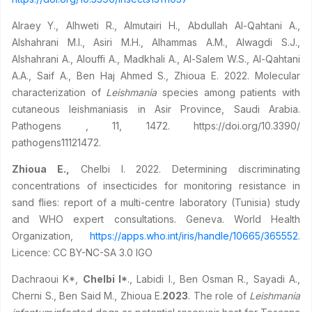
Alraey
Y., Alhweti R., Almutairi H., Abdullah Al-Qahtani A.,
Alshahrani M.I., Asiri M.H., Alhammas A.M., Alwagdi S.J.,
Alshahrani A., Alouffi A., Madkhali A., Al-Salem W.S., Al-Qahtani
A.A., Saif A., Ben Haj Ahmed
S., Zhioua E. 2022. Molecular
characterization of
Leishmania
species among patients with
cutaneous leishmaniasis in Asir Province, Saudi Arabia.
Pathogens , 11, 1472. https://doi.org/10.3390/
pathogens11121472.
Zhioua E.,
Chelbi I. 2022. Determining discriminating
concentrations of insecticides for monitoring resistance in
sand flies: report of a multi-centre laboratory (Tunisia) study
and WHO expert consultations. Geneva. World Health
Organization,
https://apps.who.int/iris/handle/10665/365552
.
Licence: CC BY-NC-SA 3.0 IGO
Dachraoui K*,
Chelbi I*
., Labidi I., Ben Osman R., Sayadi A.,
Cherni S., Ben Said M., Zhioua E.
2023
. The role of
Leishmania