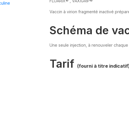
FLUARIX® , VAXIGRIP®
culine
Vaccin à virion fragmenté inactivé prépa
Schéma de vac
Une seule injection, à renouveler chaque 
Tarif
(fourni à titre indicati