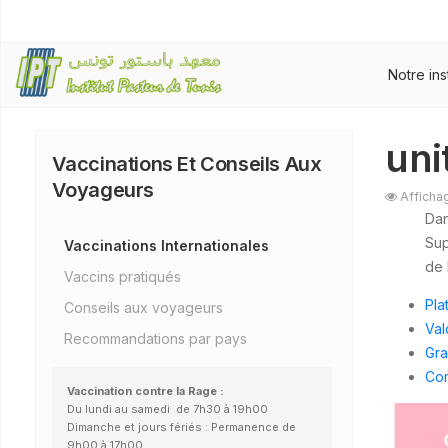
Notre ins
uni
Vaccinations Et Conseils Aux
Voyageurs
Afficha
Dan
Sup
Vaccinations Internationales
de 
Vaccins pratiqués
Pla
Conseils aux voyageurs
Val
Recommandations par pays
Gra
Com
Vaccination contre la Rage :
Du lundi au samedi de 7h30 à 19h00
Dimanche et jours fériés : Permanence de
9h00 à 17h00