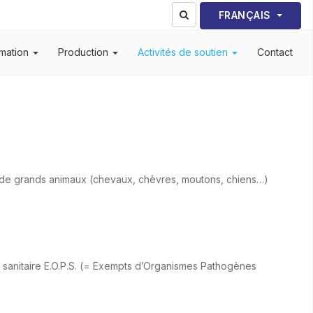
Sélectionnez votre lang
FRANÇAIS
mation
Production
Activités de soutien
Contact
es de grands animaux (chevaux, chèvres, moutons, chiens…)
tut sanitaire E.O.P.S. (= Exempts d’Organismes Pathogènes