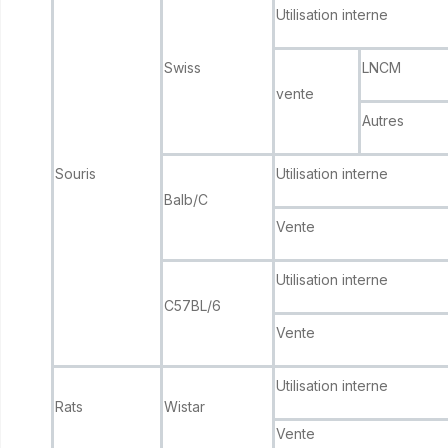
Utilisation interne
Swiss
LNCM
vente
Autres
Souris
Utilisation interne
Balb/C
Vente
Utilisation interne
C57BL/6
Vente
Utilisation interne
Rats
Wistar
Vente