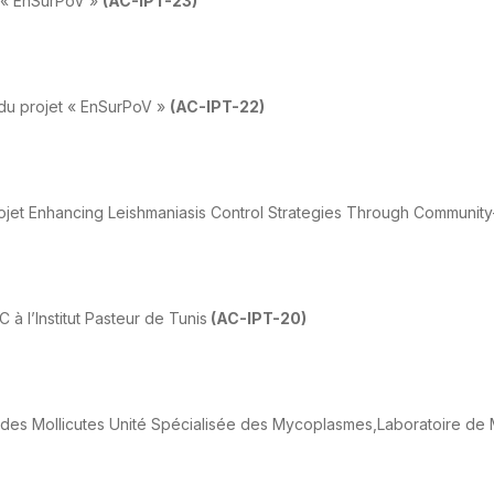
t « EnSurPoV »
(AC-IPT-23)
 du projet « EnSurPoV »
(AC-IPT-22)
ojet Enhancing Leishmaniasis Control Strategies Through Community
à l’Institut Pasteur de Tunis
(AC-IPT-20)
des Mollicutes Unité Spécialisée des Mycoplasmes,Laboratoire de 