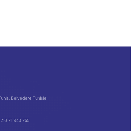
 Tunis, Belvédère Tunisie
+216 71 843 755