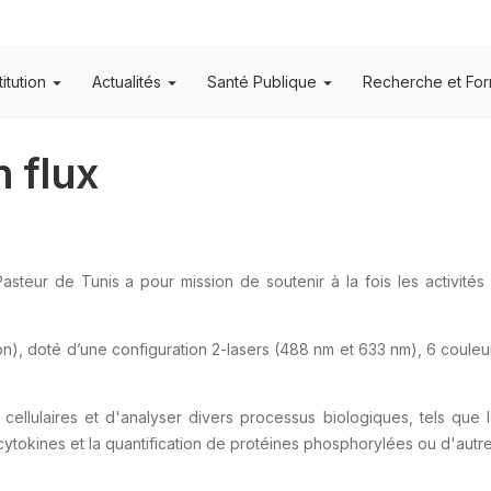
titution
Actualités
Santé Publique
Recherche et For
 flux
Pasteur de Tunis a pour mission de soutenir à la fois les activités 
), doté d’une configuration 2-lasers (488 nm et 633 nm), 6 couleur
lulaires et d'analyser divers processus biologiques, tels que la vi
ytokines et la quantification de protéines phosphorylées ou d'autres