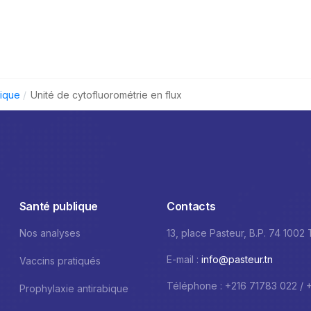
nique
Unité de cytofluorométrie en flux
Santé publique
Contacts
Nos analyses
13, place Pasteur, B.P. 74 1002
E-mail :
info@pasteur.tn
Vaccins pratiqués
Téléphone : +216 71783 022 / 
Prophylaxie antirabique