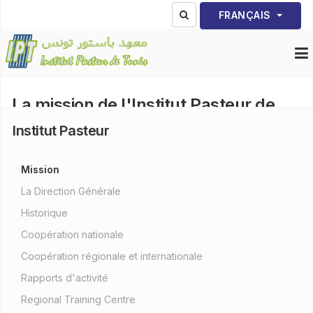
Sélectionnez votre lang
FRANÇAIS
La mission de l'Institut Pasteur de
Tunis
Institut Pasteur
Affichages : 10854
Mission
La Direction Générale
Historique
Coopération nationale
Coopération régionale et internationale
Rapports d'activité
L'Institut Pasteur de Tunis (IPT) est un établissement de santé
publique relevant du ministère de la Santé. Sa mission consiste
Regional Training Centre