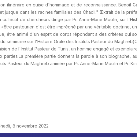
on itinéraire en guise d'hommage et de reconnaissance. Benoît Gaume
 jusque dans les racines familiales des Chadli." (Extrait de la préf
collectif de chercheurs dirigé par Pr. Anne-Marie Moulin, sur l'His
it «être pasteurien c'est être imprégné par une véritable doctrine, u
que, être animé d'un esprit de corps répondant à des critères qui s
rs du séminaire sur l'Histoire Orale des Instituts Pasteur du Maghr
unisien de l'Institut Pasteur de Tunis, un homme engagé et exempla
ux parties.La première partie donnera la parole à son biographe, a
ituts Pasteur du Maghreb animée par Pr. Anne-Marie Moulin et Pr. Km
hadli, 8 novembre 2022