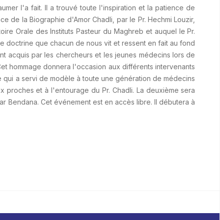
r l'a fait. Il a trouvé toute l'inspiration et la patience de
ace de la Biographie d'Amor Chadli, par le Pr. Hechmi Louzir,
toire Orale des Instituts Pasteur du Maghreb et auquel le Pr.
ne doctrine que chacun de nous vit et ressent en fait au fond
ont acquis par les chercheurs et les jeunes médecins lors de
eb)Cet hommage donnera l'occasion aux différents intervenants
ire qui a servi de modèle à toute une génération de médecins
ux proches et à l'entourage du Pr. Chadli. La deuxième sera
ar Bendana. Cet événement est en accès libre. Il débutera à