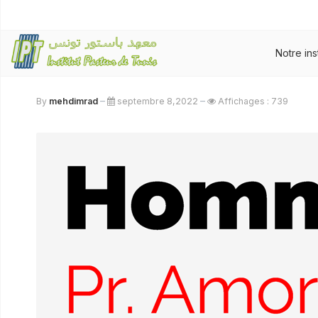
Notre ins
By
mehdimrad
septembre 8,2022
Affichages : 739