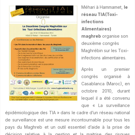
Méhari à Hammamet,
le
réseau TIA
(Toxi-
infections
Alimentaires)
maghreb
organise son
deuxième congrès
Maghrébin sur les Toxi-
infections alimentaires.
Après un premier
congrès organisé à
Casablanca (Maroc), en
octobre 2010, durant
lequel il a été convenu
que « La surveillance
épidémiologique des TIA » dans le cadre d’un réseau national
de surveillance est une mesure incontournable pour tous les
pays du Maghreb et un outil essentiel d’aide à la prise de
décision relative à la gestion et la maitrise des risques