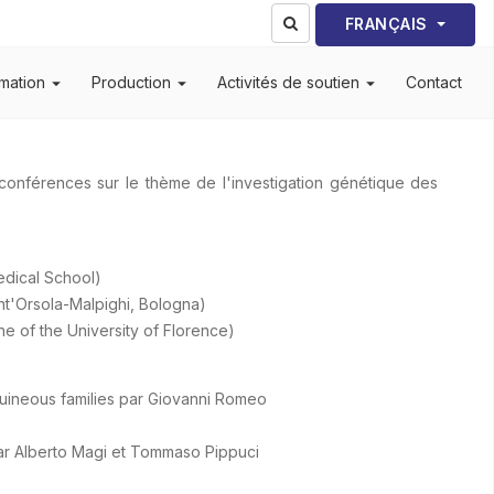
Sélectionnez votre lang
FRANÇAIS
mation
Production
Activités de soutien
Contact
 conférences sur le thème de l'investigation génétique des
edical School)
ant'Orsola-Malpighi, Bologna)
ne of the University of Florence)
guineous families par Giovanni Romeo
 par Alberto Magi et Tommaso Pippuci