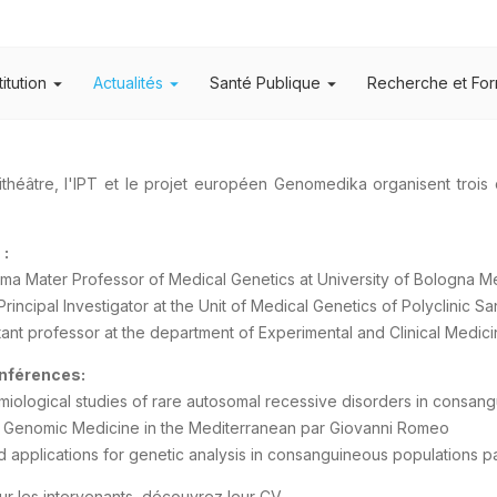
titution
Actualités
Santé Publique
Recherche et For
hithéâtre, l'IPT et le projet européen Genomedika organisent trois
 :
ma Mater Professor of Medical Genetics at University of Bologna M
incipal Investigator at the Unit of Medical Genetics of Polyclinic S
tant professor at the department of Experimental and Clinical Medici
nférences:
iological studies of rare autosomal recessive disorders in consan
in Genomic Medicine in the Mediterranean par Giovanni Romeo
and applications for genetic analysis in consanguineous populations
sur les intervenants, découvrez leur CV