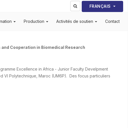
Sélectionnez votre lang
FRANÇAIS
mation
Production
Activités de soutien
Contact
s and Cooperation in Biomedical Research
gramme Excellence in Africa - Junior Faculty Develpment
d VI Polytechnique, Maroc (UM6P). Des focus particuliers