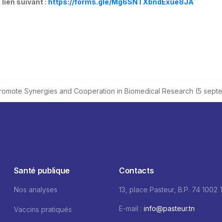
 lien suivant :
https://forms.gle/Mg6SNTXbndExue8JA
Promote Synergies and Cooperation in Biomedical Research (5 sep
Santé publique
Contacts
Nos analyses
13, place Pasteur, B.P. 74 1002
E-mail :
info@pasteur.tn
Vaccins pratiqués