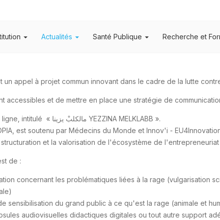
titution
Actualités
Santé Publique
Recherche et For
nt un appel à projet commun innovant dans le cadre de la lutte cont
nt accessibles et de mettre en place une stratégie de communication
Dans ce cadre, il a été décidé d'organiser un Hackathon en ligne, intitulé « مالكلبْ يزينا YEZZINA MELKLABB ».
OPIA, est soutenu par Médecins du Monde et Innov'i - EU4Innovation
structuration et la valorisation de l'écosystème de l'entrepreneuriat 
st de :
tion concernant les problématiques liées à la rage (vulgarisation sc
ale)
de sensibilisation du grand public à ce qu'est la rage (animale et 
sules audiovisuelles didactiques digitales ou tout autre support adé