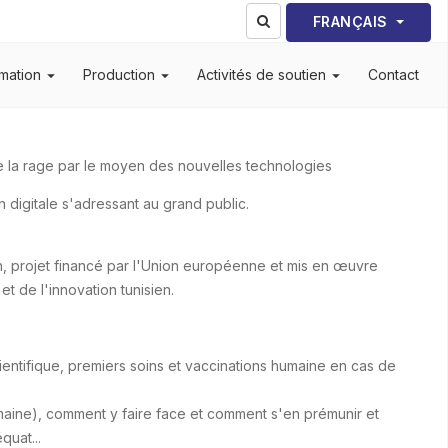
Sélectionnez votre lang
FRANÇAIS
mation
Production
Activités de soutien
Contact
re la rage par le moyen des nouvelles technologies
 digitale s'adressant au grand public.
, projet financé par l'Union européenne et mis en œuvre
et de l'innovation tunisien.
ientifique, premiers soins et vaccinations humaine en cas de
humaine), comment y faire face et comment s'en prémunir et
quat...