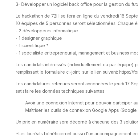
3- Développer un logiciel back office pour la gestion du fut
Le hackathon de 72H se fera en ligne du vendredi 18 Septem
10 équipes de 5 personnes seront sélectionnées. Chaque 
- 2 développeurs informatique
- 1 designer graphique
- 1 scientifique *
- 1 spécialiste entrepreneuriat, management et business mo
Les candidats intéressés (individuellement ou par équipe) 
remplissant le formulaire ci-joint sur le lien suivant: htt
Les candidatures retenues seront annoncées le jeudi 17 Sep
satisfaire les données techniques suivantes :
· Avoir une connexion Internet pour pouvoir participer a
· Maîtriser les outils de connexion Google Apps (Google
Un prix en numéraire sera décerné à chacune des 3 solutio
*Les lauréats bénéficieront aussi d'un accompagnement entrep