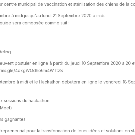
ur centre municipal de vaccination et stérilisation des chiens de la
bre à midi jusqu'au lundi 21 Septembre 2020 à midi.
équipe sera composée comme suit :
deling
peuvent postuler en ligne à partir du jeudi 10 Septembre 2020 à 20 
ps://forms.gle/4oxgWQdho6m4WTtz8
tembre à midi et le Hackathon débutera en ligne le vendredi 18 Se
ux sessions du hackathon
 Meet)
ns gagnantes.
reneurial pour la transformation de leurs idées et solutions en star