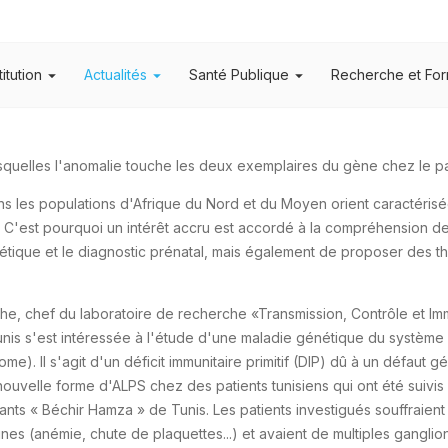
titution
Actualités
Santé Publique
Recherche et For
uelles l'anomalie touche les deux exemplaires du gène chez le pati
ns les populations d'Afrique du Nord et du Moyen orient caractéris
ue. C'est pourquoi un intérêt accru est accordé à la compréhension
nétique et le diagnostic prénatal, mais également de proposer des th
e, chef du laboratoire de recherche «Transmission, Contrôle et Imm
Tunis s'est intéressée à l'étude d'une maladie génétique du systèm
). Il s'agit d'un déficit immunitaire primitif (DIP) dû à un défaut 
ouvelle forme d'ALPS chez des patients tunisiens qui ont été suivis
nfants « Béchir Hamza » de Tunis. Les patients investigués souffraie
s (anémie, chute de plaquettes...) et avaient de multiples ganglion