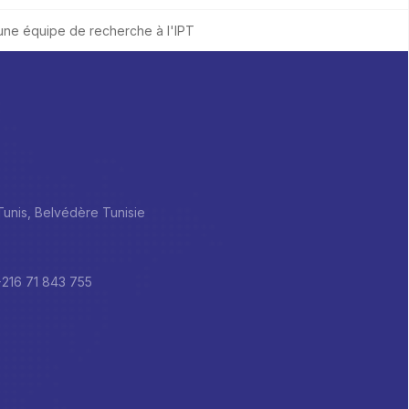
une équipe de recherche à l'IPT
 Tunis, Belvédère Tunisie
+216 71 843 755