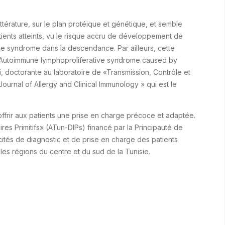
térature, sur le plan protéique et génétique, et semble
tients atteints, vu le risque accru de développement de
ce syndrome dans la descendance. Par ailleurs, cette
ée « Autoimmune lymphoproliferative syndrome caused by
 doctorante au laboratoire de «Transmission, Contrôle et
urnal of Allergy and Clinical Immunology » qui est le
'offrir aux patients une prise en charge précoce et adaptée.
res Primitifs» (ATun-DIPs) financé par la Principauté de
cités de diagnostic et de prise en charge des patients
 les régions du centre et du sud de la Tunisie.