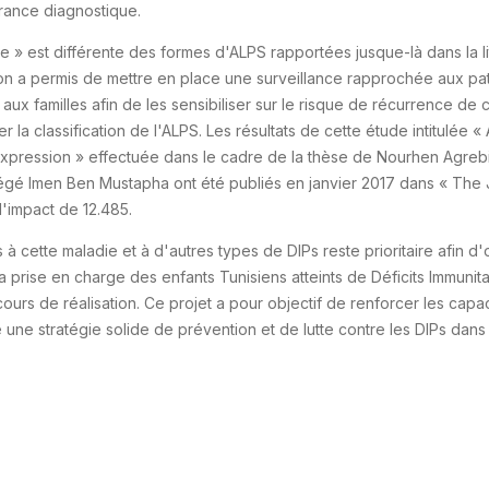
rance diagnostique.
 » est différente des formes d'ALPS rapportées jusque-là dans la lit
ion a permis de mettre en place une surveillance rapprochée aux pa
x familles afin de les sensibiliser sur le risque de récurrence de 
ser la classification de l'ALPS. Les résultats de cette étude intitul
xpression » effectuée dans le cadre de la thèse de Nourhen Agrebi,
régé Imen Ben Mustapha ont été publiés en janvier 2017 dans « The Jo
d'impact de 12.485.
 à cette maladie et à d'autres types de DIPs reste prioritaire afin d
 prise en charge des enfants Tunisiens atteints de Déficits Immunitai
ours de réalisation. Ce projet a pour objectif de renforcer les capa
ce une stratégie solide de prévention et de lutte contre les DIPs dans