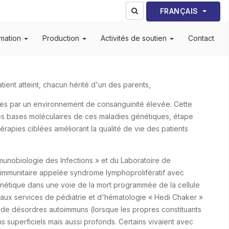
Sélectionnez votre lang
FRANÇAIS
mation
Production
Activités de soutien
Contact
ent atteint, chacun hérité d'un des parents,
ées par un environnement de consanguinité élevée. Cette
 des bases moléculaires de ces maladies génétiques, étape
érapies ciblées améliorant la qualité de vie des patients
unobiologie des Infections » et du Laboratoire de
e immunitaire appelée syndrome lymphoprolifératif avec
génétique dans une voie de la mort programmée de la cellule
 aux services de pédiatrie et d'hématologie « Hedi Chaker »
nt de désordres autoimmuns (lorsque les propres constituants
s superficiels mais aussi profonds. Certains vivaient avec