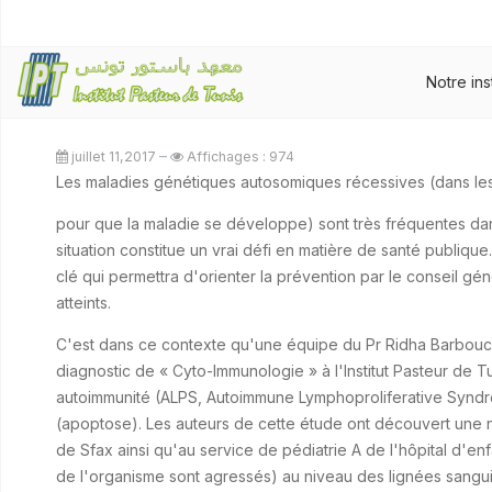
Notre ins
juillet 11,2017
Affichages : 974
Les maladies génétiques autosomiques récessives (dans lesq
pour que la maladie se développe) sont très fréquentes da
situation constitue un vrai défi en matière de santé publiq
clé qui permettra d'orienter la prévention par le conseil gé
atteints.
C'est dans ce contexte qu'une équipe du Pr Ridha Barbouch
diagnostic de « Cyto-Immunologie » à l'Institut Pasteur de 
autoimmunité (ALPS, Autoimmune Lymphoproliferative Syndrome
(apoptose). Les auteurs de cette étude ont découvert une n
de Sfax ainsi qu'au service de pédiatrie A de l'hôpital d'e
de l'organisme sont agressés) au niveau des lignées sanguine