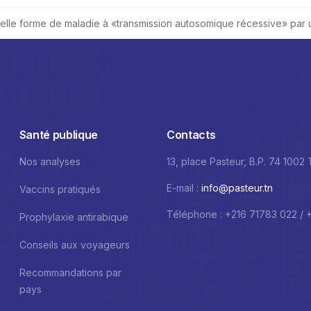
lle forme de maladie à «transmission autosomique récessive» par 
Santé publique
Contacts
Nos analyses
13, place Pasteur, B.P. 74 1002
E-mail :
info@pasteur.tn
Vaccins pratiqués
Téléphone : +216 71783 022 / 
Prophylaxie antirabique
Conseils aux voyageurs
Recommandations par
pays