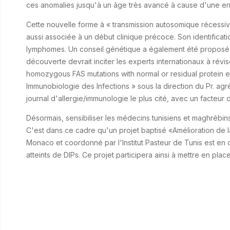
ces anomalies jusqu'à un âge très avancé à cause d'une er
Cette nouvelle forme à « transmission autosomique récessive
aussi associée à un début clinique précoce. Son identificat
lymphomes. Un conseil génétique a également été proposé au
découverte devrait inciter les experts internationaux à révi
homozygous FAS mutations with normal or residual protein e
Immunobiologie des Infections » sous la direction du Pr. ag
journal d'allergie/immunologie le plus cité, avec un facteur 
Désormais, sensibiliser les médecins tunisiens et maghrébins
C'est dans ce cadre qu'un projet baptisé «Amélioration de la
Monaco et coordonné par l'Institut Pasteur de Tunis est en c
atteints de DIPs. Ce projet participera ainsi à mettre en pla