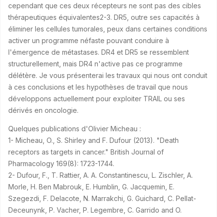
cependant que ces deux récepteurs ne sont pas des cibles
thérapeutiques équivalentes2-3. DR5, outre ses capacités à
éliminer les cellules tumorales, peux dans certaines conditions
activer un programme néfaste pouvant conduire à
l'émergence de métastases. DR4 et DR5 se ressemblent
structurellement, mais DR4 n'active pas ce programme
délétère. Je vous présenterai les travaux qui nous ont conduit
à ces conclusions et les hypothèses de travail que nous
développons actuellement pour exploiter TRAIL ou ses
dérivés en oncologie.
Quelques publications d'Olivier Micheau :
1- Micheau, O., S. Shirley and F. Dufour (2013). "Death
receptors as targets in cancer." British Journal of
Pharmacology 169(8): 1723-1744.
2- Dufour, F., T. Rattier, A. A. Constantinescu, L. Zischler, A.
Morle, H. Ben Mabrouk, E. Humblin, G. Jacquemin, E.
Szegezdi, F. Delacote, N. Marrakchi, G. Guichard, C. Pellat-
Deceunynk, P. Vacher, P. Legembre, C. Garrido and O.