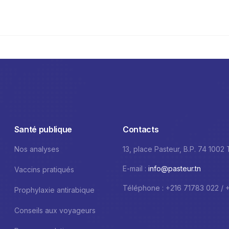
Santé publique
Contacts
Nos analyses
13, place Pasteur, B.P. 74 1002
E-mail :
info@pasteur.tn
Vaccins pratiqués
Téléphone : +216 71783 022 / 
Prophylaxie antirabique
Conseils aux voyageurs