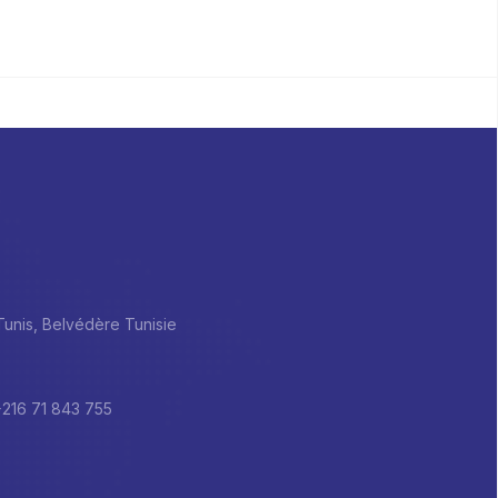
 Tunis, Belvédère Tunisie
+216 71 843 755