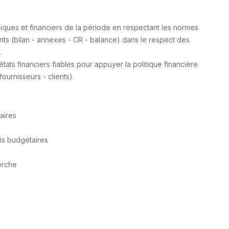
siques et financiers de la période en respectant les normes
rents (bilan - annexes - CR - balance) dans le respect des
.
tats financiers fiables pour appuyer la politique financière
ournisseurs - clients).
taires
ivis budgétaires
erche