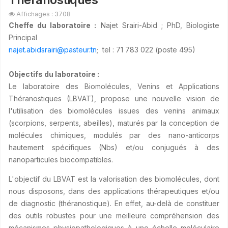
Affichages : 3708
Cheffe du laboratoire :
Najet Srairi-Abid ; PhD, Biologiste
Principal
najet.abidsrairi@pasteur.tn
; tel : 71 783 022 (poste 495)
Objectifs du laboratoire :
Le laboratoire des Biomolécules, Venins et Applications
Théranostiques (LBVAT), propose une nouvelle vision de
l'utilisation des biomolécules issues des venins animaux
(scorpions, serpents, abeilles), maturés par la conception de
molécules chimiques, modulés par des nano-anticorps
hautement spécifiques (Nbs) et/ou conjugués à des
nanoparticules biocompatibles.
L'objectif du LBVAT est la valorisation des biomolécules, dont
nous disposons, dans des applications thérapeutiques et/ou
de diagnostic (théranostique). En effet, au-delà de constituer
des outils robustes pour une meilleure compréhension des
mécanismes physiopathologiques à une échelle moléculaire