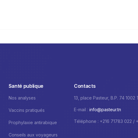
Santé publique
Contacts
Nos analyses
13, place Pasteur, B.P. 74 1002
E-mail :
info@pasteur.tn
Vaccins pratiqués
Téléphone : +216 71783 022 / 
Prophylaxie antirabique
Conseils aux voyageurs