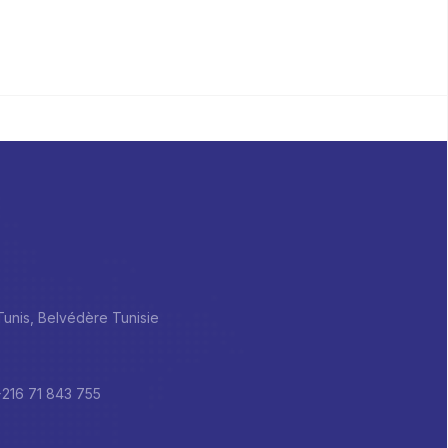
 Tunis, Belvédère Tunisie
+216 71 843 755