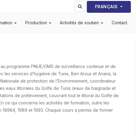
Sélectionnez votre lang
FRANÇAIS
mation
Production
Activités de soutien
Contact
ur, au programme PNUE/OMS de surveillance continue et de
c les services d’hygiène de Tunis, Ben Arous et Ariana, la
 Nationale de protection de l’Environnement, coordinateur
des eaux littorales du Golfe de Tunis (eaux de baignade et
tations de prélèvement, couvrant tout le littoral du Golfe de
n ce qui concerne les activités de formation, outre les
 en 19984, 1989 et 1993. Chaque cours a permis de former