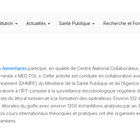
titution
Actualités
Santé Publique
Recherche et For
 Alimentaires
participe, en qualité de Centre National Collaborate
rranée « MED POL ». Cette activité est conduite en collaboration ave
ronnement (DHMPE) du Ministère de la Santé Publique et de l’Agence
atoire à l’IPT consiste à la surveillance microbiologique régulière 
e du littoral tunisien et à la formation des opérateurs. Environ 102 s
littorales du golfe avec environ 1200 échantillons analysés par an. E
trois cours internationaux théoriques et pratiques ont été organisés
rranéens