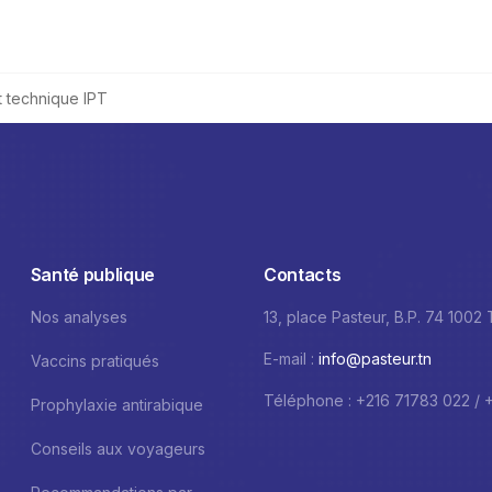
t technique IPT
Santé publique
Contacts
Nos analyses
13, place Pasteur, B.P. 74 1002
E-mail :
info@pasteur.tn
Vaccins pratiqués
Téléphone : +216 71783 022 / 
Prophylaxie antirabique
Conseils aux voyageurs