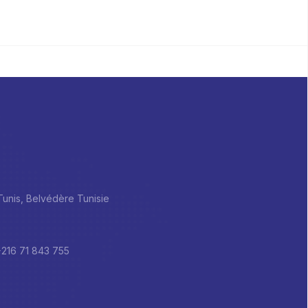
 Tunis, Belvédère Tunisie
+216 71 843 755