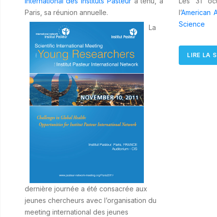
International des Instituts Pasteur
a tenu, à
Les 31 oc
Paris, sa réunion annuelle.
l’
American A
Science
La
LIRE LA S
dernière journée a été consacrée aux
jeunes chercheurs avec l’organisation du
meeting international des jeunes