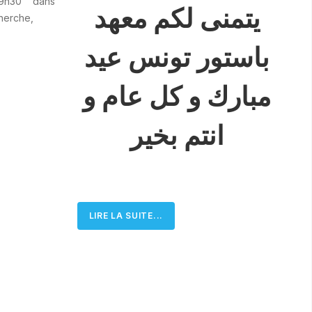
9h30 dans
يتمنى لكم معهد
herche,
باستور تونس عيد
مبارك و كل عام و
انتم بخير
LIRE LA SUITE...