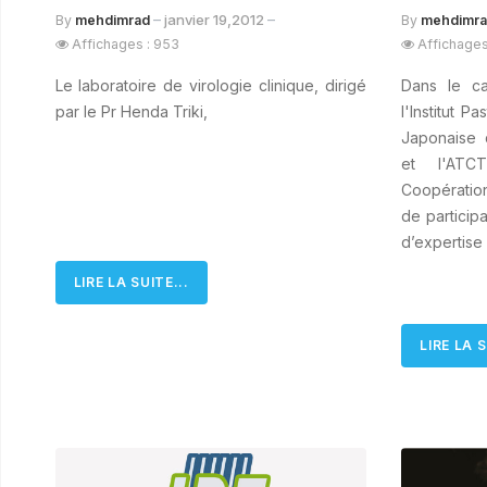
janvier 19,2012
By
mehdimrad
By
mehdimr
Affichages : 953
Affichages
Le laboratoire de virologie clinique, dirigé
Dans le ca
par le Pr Henda Triki,
l'Institut P
Japonaise 
et l'ATC
Coopératio
de particip
d’expertise
LIRE LA SUITE...
LIRE LA S