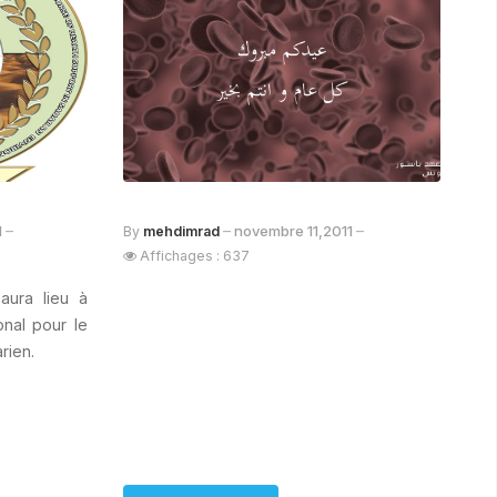
1
novembre 11,2011
By
mehdimrad
Affichages : 637
aura lieu à
onal pour le
rien.