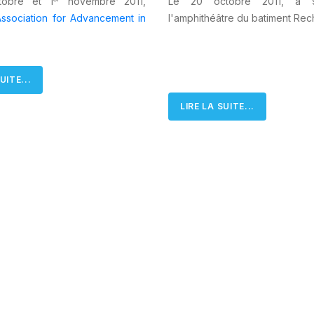
tobre et 1
novembre 2011,
Le 20 octobre 2011, à 
ssociation for Advancement in
l'amphithéâtre du batiment Rec
UITE...
LIRE LA SUITE...