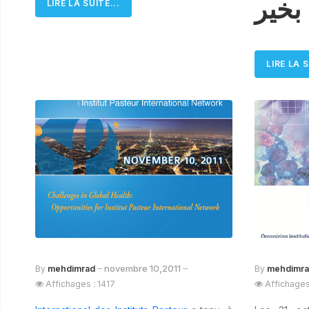
بخير
LIRE LA SUITE...
LIRE LA S
novembre 10,2011
By
mehdimrad
By
mehdimr
Affichages : 1417
Affichages