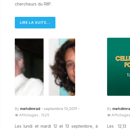
chercheurs du RIIP.
LIRE LA SUITE...
septembre 13,2011
By
mehdimrad
By
mehdimr
Affichages : 1525
Affichages
Les lundi et mardi 12 et 13 septembre, à
Les 12,13