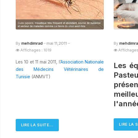
mai 11,2011
By
mehdimrad
By
mehdimr
Affichages : 1019
Affichages
Les 10 et 11 mai 2011, l’
Association Nationale
Les éq
des Médecins Vétérinaires de
Paste
Tunisie
(ANMVT)
prés
meill
l'anné
LIRE LA S
LIRE LA SUITE...