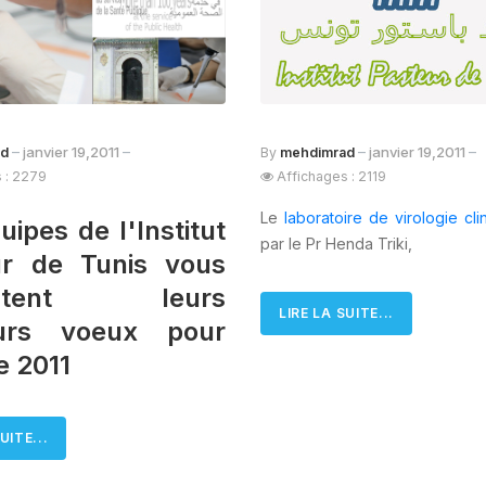
janvier 19,2011
janvier 19,2011
ad
By
mehdimrad
 : 2279
Affichages : 2119
Le
laboratoire de virologie cli
uipes de l'Institut
par le Pr Henda Triki,
ur de Tunis vous
entent leurs
LIRE LA SUITE...
eurs voeux pour
e 2011
UITE...