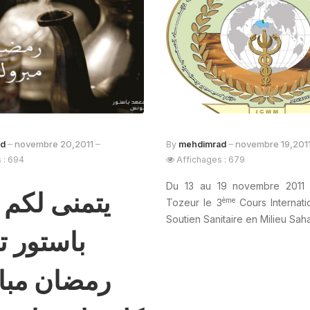
novembre 20,2011
novembre 19,201
ad
By
mehdimrad
 : 694
Affichages : 679
Du 13 au 19 novembre 2011 
يتمنى لكم 
ème
Tozeur le 3
Cours Internati
Soutien Sanitaire en Milieu Saha
باستور 
رمضان مبا