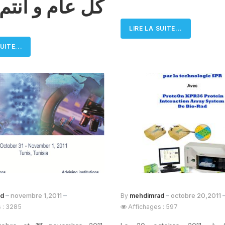
كل عام و انتم 
LIRE LA SUITE...
UITE...
novembre 1,2011
octobre 20,2011
ad
By
mehdimrad
 : 3285
Affichages : 597
er