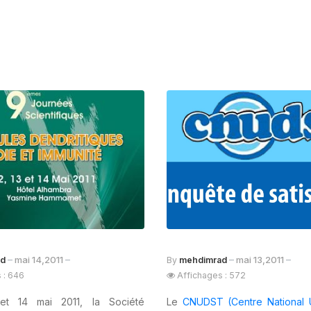
mai 14,2011
mai 13,2011
ad
By
mehdimrad
 : 646
Affichages : 572
 et 14 mai 2011, la Société
Le
CNUDST (Centre National U