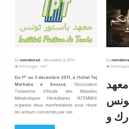
décembre 3,2011
By
mehdimrad
By
mehdimr
Affichages : 897
Affichages
er
Du 1
au 3 décembre 2011, à l’hôtel Tej
معهد
Marhaba à Sousse
, l’Association
Tunisienne d’Etude des Maladies
تونس
Métaboliques Héréditaires (ATEMMH)
organise deux manifestations pour réunir
les acteurs concernés par ces
رك و