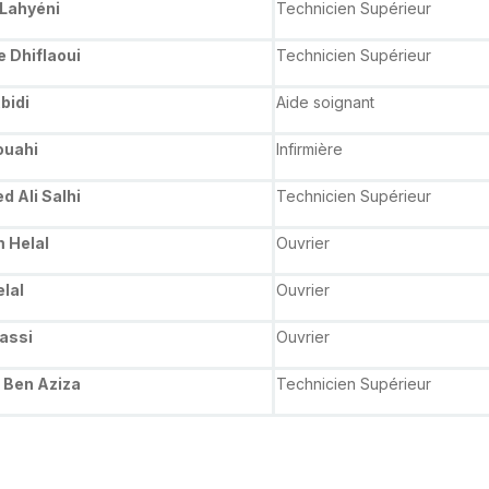
Lahyéni
Technicien Supérieur
e Dhiflaoui
Technicien Supérieur
bidi
Aide soignant
ouahi
Infirmière
 Ali Salhi
Technicien Supérieur
m Helal
Ouvrier
elal
Ouvrier
lassi
Ouvrier
Ben Aziza
Technicien Supérieur