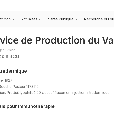
titution
Actualités
Santé Publique
Recherche et For
vice de Production du V
ges : 7627
ccin BCG :
tradermique
e: 1927
Souche Pasteur 1173 P2
ion: Produit lyophilisé 20 doses/ flacon en injection intradermique
ais pour Immunothérapie