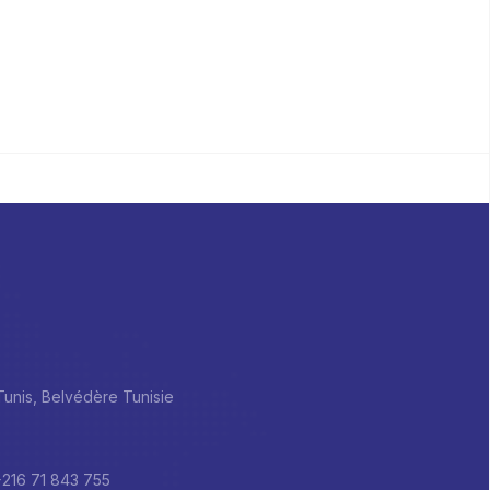
 Tunis, Belvédère Tunisie
+216 71 843 755