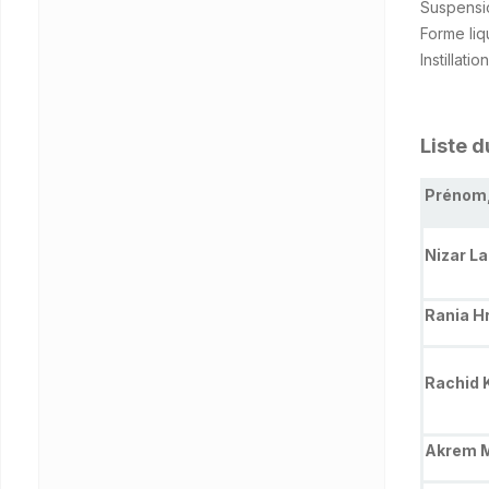
Suspensi
Forme liq
Instillati
Liste 
Prénom
Nizar La
Rania Hr
Rachid 
Akrem 