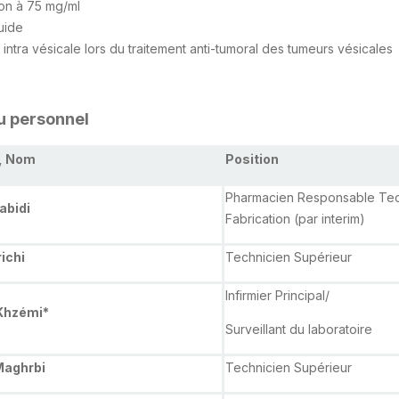
on à 75 mg/ml
uide
on intra vésicale lors du traitement anti-tumoral des tumeurs vésicales
du personnel
, Nom
Position
Pharmacien Responsable Te
abidi
Fabrication (par interim)
ichi
Technicien Supérieur
Infirmier Principal/
Khzémi*
Surveillant du laboratoire
Maghrbi
Technicien Supérieur