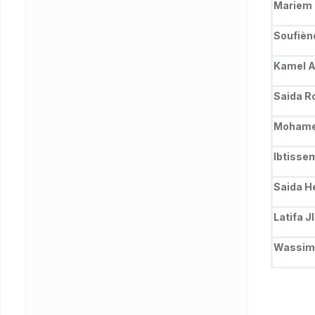
Mariem 
Soufièn
Kamel A
Saida R
Mohamed
Ibtisse
Saida H
Latifa J
Wassim 