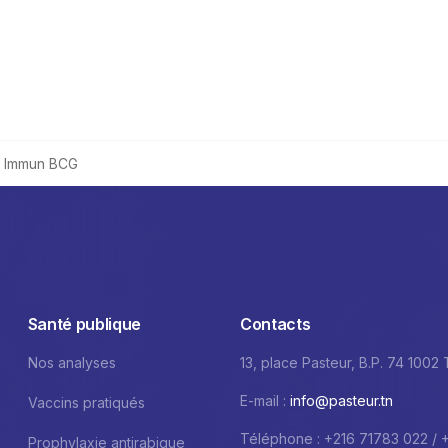
t Immun BCG
Santé publique
Contacts
Nos analyses
13, place Pasteur, B.P. 74 1002
E-mail :
info@pasteur.tn
Vaccins pratiqués
Téléphone : +216 71783 022 / 
Prophylaxie antirabique