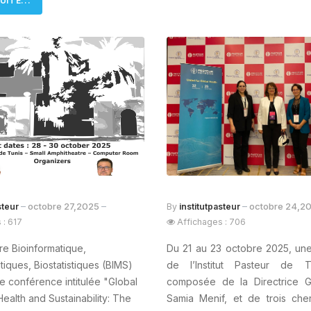
UITE...
octobre 27,2025
octobre 24,2
steur
By
institutpasteur
 : 617
Affichages : 706
re Bioinformatique,
Du 21 au 23 octobre 2025, une
iques, Biostatistiques (BIMS)
de l’Institut Pasteur de T
e conférence intitulée "Global
composée de la Directrice G
Health and Sustainability: The
Samia Menif, et de trois che