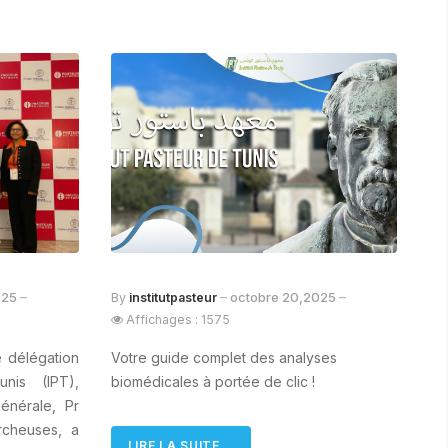
025
octobre 20,2025
By
institutpasteur
Affichages : 1575
 délégation
Votre guide complet des analyses
unis (IPT),
biomédicales à portée de clic !
énérale, Pr
rcheuses, a
LIRE LA SUITE...