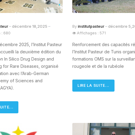
décembre 18,2025
décembre 5,
steur
By
institutpasteur
 : 680
Affichages : 571
écembre 2025, l’Institut Pasteur
Renforcement des capacités ré
ccueilli la deuxième édition du
l’Institut Pasteur de Tunis orga
 In Silico Drug Design and
formations OMS sur la surveilla
 for Rare Diseases, organisé
rougeole et de la rubéole
ation avec l’Arab-German
emy of Sciences and
LIRE LA SUITE...
(AGYA).
UITE...