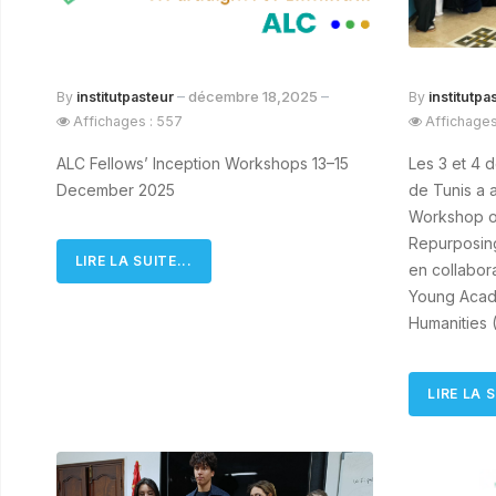
décembre 18,2025
By
institutpasteur
By
institutpa
Affichages : 557
Affichages
ALC Fellows’ Inception Workshops 13–15
Les 3 et 4 d
December 2025
de Tunis a a
Workshop on
Repurposing
LIRE LA SUITE...
en collabor
Young Acad
Humanities 
LIRE LA S