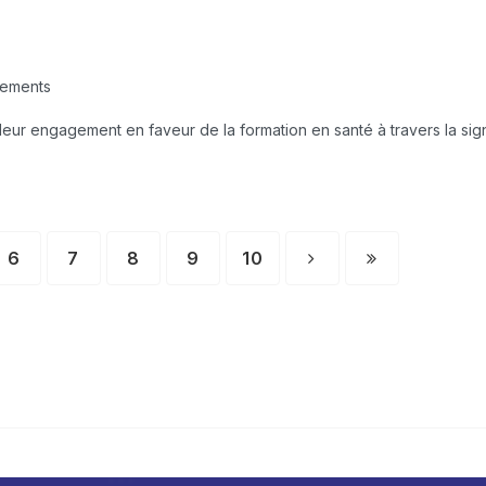
cements
 leur engagement en faveur de la formation en santé à travers la si
6
7
8
9
10