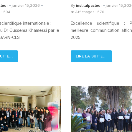
janvier 15,2026
janvier 15,20
steur
By
institutpasteur
 : 594
Affichages : 570
cientifique internationale :
Excellence scientifique : 
 du Dr Oussema Khamessi par le
meilleure communication affic
 GARN-CLS
2025
UITE...
LIRE LA SUITE...