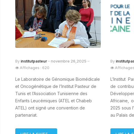
novembre 26,2025
By
institutpasteur
By
institutpa
Affichages : 620
Affichages
Le Laboratoire de Génomique Biomédicale
L’Institut 
et Oncogénétique de l’Institut Pasteur de
de contribu
Tunis et l’Association Tunisienne des
Développe
Enfants Leucémiques (ATEL et Chabeb
Africaine, 
ATEL) ont signé une convention de
2025 sous l
partenariat.
au Palais d