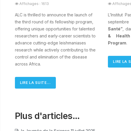
Affichages : 1613
Affichages
ALC is thrilled to announce the launch of
L’Institut 
the third round of its fellowship program,
septembre
offering unique opportunities for talented
Santé”
, d
researchers and early-career scientists to
& Health
advance cutting-edge leishmaniases
Program
.
research while actively contributing to the
control and elimination of the disease
LIRE LA S
across Africa.
LIRE LA SUITE...
Plus d'articles...
la Journée de la Science 11 juillet 2025