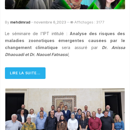
novembre 6,2023
By
mehdimrad
Affichages : 3177
Le séminaire de l'IPT intitulé :
Analyse des risques des
maladies zoonotiques émergentes causées par le
changement climatique
sera assuré par
Dr.
Anissa
Dhaouadi et
D
r
.
Naouel Fatnassi
,
LIRE LA SUITE...